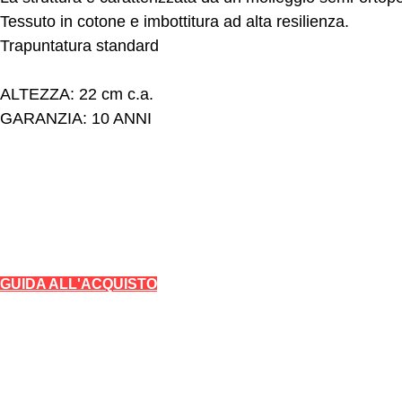
Tessuto in cotone e imbottitura ad alta resilienza.
Trapuntatura standard
ALTEZZA: 22 cm c.a.
GARANZIA: 10 ANNI
Pefran Luxury Comfort di Elisa Petracca
Via delle Industrie, 48
73042 Casarano (Le)
+39
0833 1938740
+39
389 193 5444
linea diretta
+39
338 593 9251
linea diretta
GUIDA ALL'ACQUISTO
Linea Home
Materassi
Topper
Guanciali
Materassi
Testate Letto
Linea Hotel