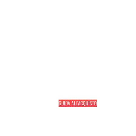
Pefran Luxury Comfort di Elisa Petracca
Via delle Industrie, 48
73042 Casarano (Le)
+39
0833 1938740
+39
389 193 5444
linea diretta
+39
338 593 9251
linea diretta
GUIDA ALL'ACQUISTO