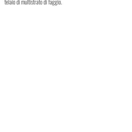
telaio di multistrato di faggio.
Pefran Luxury Comfort di Elisa Petracca
Linea Home
Linea Hotel
Via delle Industrie, 48
Materassi
Materassi